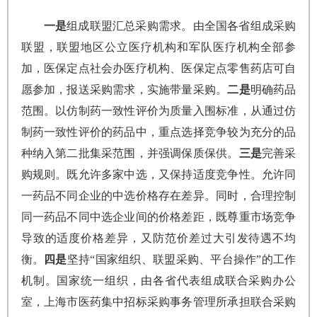
一是
组成联盟汇总采购需求。由全国各省组成采购
联盟，联盟地区公立医疗机构和军队医疗机构全部参
加，医保定点社会办医疗机构、医保定点零售药店可自
愿参加，报送采购需求，实施带量采购。
二是
明确药品
范围。以仿制药一致性评价为质量入围标准，从通过仿
制药一致性评价的药品中，重点选择竞争较为充分的品
种纳入第二批集采范围，并强调保质保供。
三是
完善采
购规则。既允许多家中选，又保持适度竞争性。允许同
一药品不同企业的中选价格存在差异。同时，合理控制
同一药品不同中选企业间的价格差距，既尊重市场竞争
导致的适度价格差异，又防范价差过大引发待遇不均
衡。
四是
坚持“国家组织、联盟采购、平台操作”的工作
机制。国家统一组织，由各省代表组成联合采购办公
室，上海市医药集中招标采购事务管理所承担联合采购