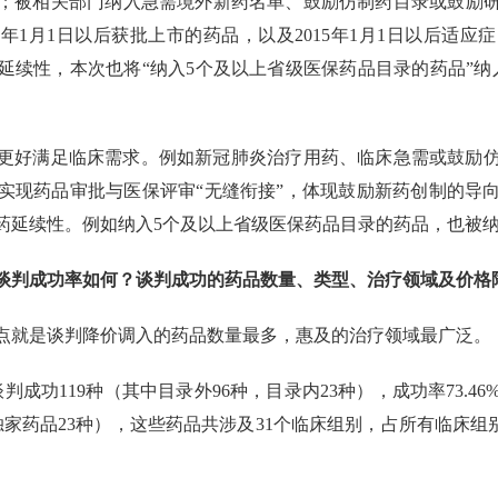
药品；被相关部门纳入急需境外新药名单、鼓励仿制药目录或鼓励
5年1月1日以后获批上市的药品，以及2015年1月1日以后适
续性，本次也将“纳入5个及以上省级医保药品目录的药品”纳
更好满足临床需求。例如新冠肺炎治疗用药、临床急需或鼓励
实现药品审批与医保评审“无缝衔接”，体现鼓励新药创制的导
药延续性。例如纳入5个及以上省级医保药品目录的药品，也被
谈判成功率如何？谈判成功的药品数量、类型、治疗领域及价格
点就是谈判降价调入的药品数量最多，惠及的治疗领域最广泛。
判成功119种（其中目录外96种，目录内23种），成功率73.46
非独家药品23种），这些药品共涉及31个临床组别，占所有临床组