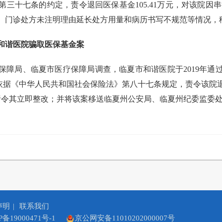
三十七条的约定，责令退回医保基金105.41万元，对该院因串换
、门诊处方未注明理由延长处方用量和病历书写不规范等情况，
和谐医院骗取医保基金案
保障局、临夏市医疗保障局调查，临夏市和谐医院于2019年通
依据《中华人民共和国社会保险法》第八十七条规定，责令该院退回医
责令其立即整改；并将该案移送临夏州公安局、临夏州纪委监委
声明
|
联系我们
P备19000471号-1
京公网安备11010202000007号