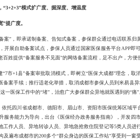
“3+2+3”模式扩广度、掘深度、增温度
宽”提广度。
“两备案”，即承诺制备案、告知式备案，参保群众通过电话联系
下，开展自助备案试点，参保人员通过国家医保服务平台APP
老百姓提供“备案服务不见面”的网络备案流程，足不出户，方便
建“7市+1县”备案审批取消模式，即树立“医保大成都”理念，
医备案手续；推行适老化举措，取消成都市参保人员到米易县异
这一医保工作中的“堵”，治愈广大参保群众异地就医遇到的“痛”
办。依托四川省成都市、德阳市、眉山市、资阳市医保统筹区域平
升服务能力为导向，出台《医保经办政务服务指南》，开发四
地工作人员、异地转诊人员、异地急抢救住院登记等5类人员进
构及遍布成都市的200多个“群众身边的医保工作站”享受到一