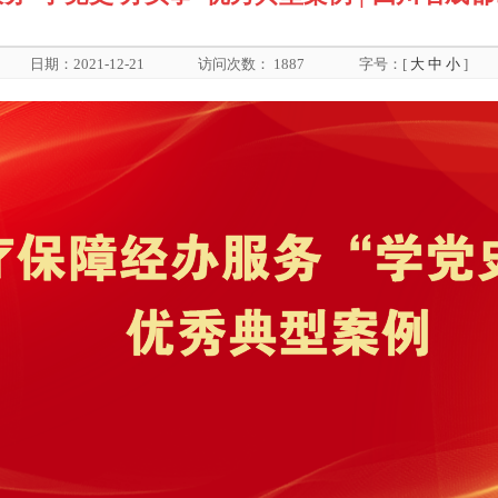
日期：2021-12-21
访问次数：
1887
字号：[
大
中
小
]