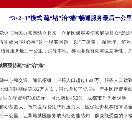
“3+2+3”模式 疏“堵”治“痛”畅通服务最后一公
学习党史与为民办实事结合起来，立足医保服务切实解决群众“急
结算成为“揪心事”这一现实问题，以“广覆盖、强管理、解难
医费用结算服务最后一公里，消除本地、异地参保群众就医差异性
医亟待疏“堵”治“痛”
中心和交通、通讯枢纽，户籍人口超过1500万、服务人口达到
就医联网结算602万人次，同比增长了47.5%；产生医疗费用88.
发生医疗费用73.8亿元，同比增长45.2%。成都市作为参保
就医群众基数大、报销医疗费用垫付压力大，医保经办机构结算基
后一公里，让异地就医服务成为社会能感知、群众能受益的幸