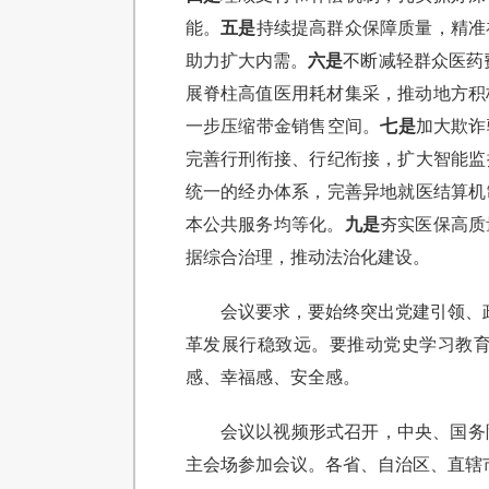
能。
五是
持续提高群众保障质量，精准
助力扩大内需。
六是
不断减轻群众医药
展脊柱高值医用耗材集采，推动地方积
一步压缩带金销售空间。
七是
加大欺诈
完善行刑衔接、行纪衔接，扩大智能监
统一的经办体系，完善异地就医结算机
本公共服务均等化。
九是
夯实医保高质
据综合治理，推动法治化建设。
会议要求，要始终突出党建引领、
革发展行稳致远。要推动党史学习教育
感、幸福感、安全感。
会议以视频形式召开，中央、国务
主会场参加会议。各省、自治区、直辖