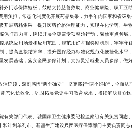
补齐门诊保障短板，鼓励支持慈善救助、商业健康险、职工互
费用负担，常态化制度化开展药品集采，力争年内国家和省级集采
极开展药耗集采，提升医药价格治理能力，实现在化学药、生
骗保打击力度，继续开展全覆盖专项整治行动，聚焦重点领域，
控系统应用场景和应用范围，规范用好举报奖励机制，牢牢守住
制，提高直接结算率，提升医保经办标准化规范化便捷化水平，
量发展基础，落实全民参保计划，支持灵活就业人员参保，做
政治统领，深刻感悟“两个确立”，坚定践行“两个维护”，全面
常态化长效化，巩固拓展党史学习教育成果，接续解决群众医
院有关部门代表、驻国家卫生健康委纪检监察组有关负责同志
市和计划单列市、新疆生产建设兵团医疗保障部门主要负责同志