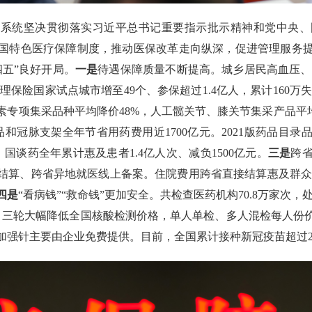
保障系统坚决贯彻落实习近平总书记重要指示批示精神和党中央
国特色医疗保障制度，推动医保改革走向纵深，促进管理服务
五”良好开局。
一是
待遇保障质量不断提高。城乡居民高血压、
护理保险国家试点城市增至49个、参保超过1.4亿人，累计160万
素专项集采品种平均降价48%，人工髋关节、膝关节集采产品平均降
和冠脉支架全年节省用药费用近1700亿元。2021版药品目录品
，国谈药全年累计惠及患者1.4亿人次、减负1500亿元。
三是
跨
算、跨省异地就医线上备案。住院费用跨省直接结算惠及群众住
四是
“看病钱”“救命钱”更加安全。共检查医药机构70.8万家次，处
三轮大幅降低全国核酸检测价格，单人单检、多人混检每人份价格
加强针主要由企业免费提供。目前，全国累计接种新冠疫苗超过2