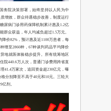
、国务院决策部署，始终坚持以人民为中
提质增效，群众待遇稳步改善，制度运行
糖尿病门诊用药保障机制累计惠及1.2亿
失能群众获益，年人均减负超过1.5万元。
价82%，预计惠及近1100万患者，每
种增至2860种，67种谈判药品平均降价
省异地就医体验稳步提升。所有统筹地区
院440.6万人次，普通门诊费用跨省直
理41.4万家次，追回资金超230亿元，曝
分别降至不高于40元和10元。三轮大
9亿剂。