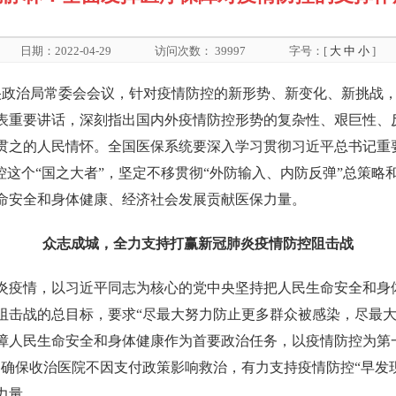
日期：2022-04-29
访问次数：
39997
字号：[
大
中
小
]
中央政治局常委会会议，针对疫情防控的新形势、新变化、新挑战
表重要讲话，深刻指出国内外疫情防控形势的复杂性、艰巨性、
贯之的人民情怀。全国医保系统要深入学习贯彻习近平总书记重要
控这个“国之大者”，坚定不移贯彻“外防输入、内防反弹”总策略
命安全和身体健康、经济社会发展贡献医保力量。
众志成城，全力支持打赢新冠肺炎疫情防控阻击战
冠肺炎疫情，以习近平同志为核心的党中央坚持把人民生命安全和
阻击战的总目标，要求“尽最大努力防止更多群众被感染，尽最大
障人民生命安全和身体健康作为首要政治任务，以疫情防控为第
、确保收治医院不因支付政策影响救治，有力支持疫情防控“早发
力量。