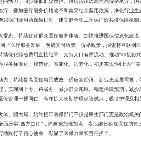
益的动力，同步降低群众负担。持续挤压虚高药耗价格水分，国
诊疗，叠加医疗服务价格改革和集采结余留用政策，净化行业生
糖尿病门诊用药保障机制，建立健全职工医保门诊共济保障机制
入常态，持续优化群众医保服务体验。加快推进医保信息化建设
联网+”医疗服务发展，明确支付政策、价格政策，探索将互联网
续优化跨省费用直接结算，支持人口有序流动。推动“非接触式”
服务标准化、规范化、智能化、适老化，初步实现“网上办”“掌上办
动力，持续提高医保惠民成效。适应新经济、新业态发展需要，
程，实现网上办、跨省办，减少群众跑腿。稳定保障预期，减少
医保管理一视同仁。有序扩大长期护理保险试点，吸引护理及相
大体、顾大局，始终把牢医保部门不仅是民生部门更是政治机关
全面压实“四方责任”，除自觉加班加点、夜以继日确保医保防疫
行动践行了初心使命，彰显了医保力量和责任担当。