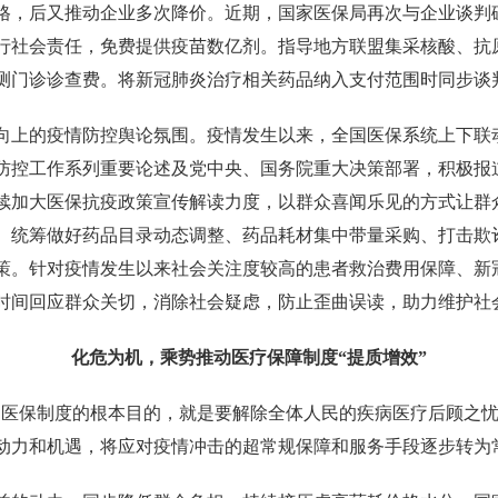
格，后又推动企业多次降价。近期，国家医保局再次与企业谈判
行社会责任，免费提供疫苗数亿剂。指导地方联盟集采核酸、抗
测门诊诊查费。将新冠肺炎治疗相关药品纳入支付范围时同步谈
向上的疫情防控舆论氛围。疫情发生以来，全国医保系统上下联
防控工作系列重要论述及党中央、国务院重大决策部署，积极报
续加大医保抗疫政策宣传解读力度，以群众喜闻乐见的方式让群
。统筹做好药品目录动态调整、药品耗材集中带量采购、打击欺
策。针对疫情发生以来社会关注度较高的患者救治费用保障、新
时间回应群众关切，消除社会疑虑，防止歪曲误读，助力维护社
化危为机，乘势推动医疗保障制度“提质增效”
民医保制度的根本目的，就是要解除全体人民的疾病医疗后顾之忧
动力和机遇，将应对疫情冲击的超常规保障和服务手段逐步转为