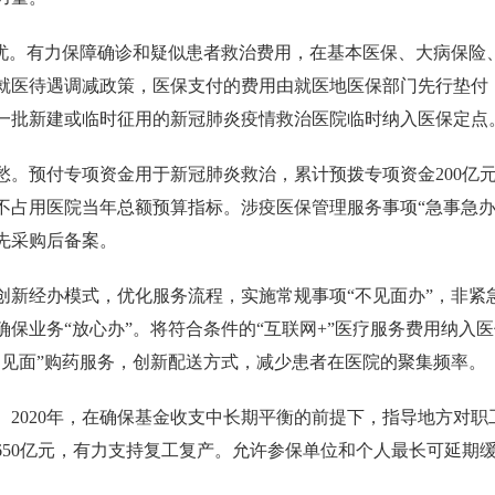
无忧。有力保障确诊和疑似患者救治费用，在基本医保、大病保险
就医待遇调减政策，医保支付的费用由就医地医保部门先行垫付
一批新建或临时征用的新冠肺炎疫情救治医院临时纳入医保定点
。预付专项资金用于新冠肺炎救治，累计预拨专项资金200亿元，
不占用医院当年总额预算指标。涉疫医保管理服务事项“急事急办
先采购后备案。
创新经办模式，优化服务流程，实施常规事项“不见面办”，非紧
保业务“放心办”。将符合条件的“互联网+”医疗服务费用纳入
不见面”购药服务，创新配送方式，减少患者在医院的聚集频率。
。2020年，在确保基金收支中长期平衡的前提下，指导地方对
1650亿元，有力支持复工复产。允许参保单位和个人最长可延期