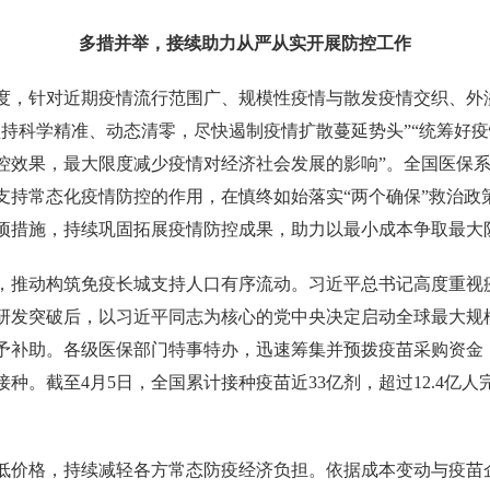
多措并举，接续助力从严从实开展防控工作
度，针对近期疫情流行范围广、规模性疫情与散发疫情交织、外
坚持科学精准、动态清零，尽快遏制疫情扩散蔓延势头”“统筹好
控效果，最大限度减少疫情对经济社会发展的影响”。全国医保
持常态化疫情防控的作用，在慎终如始落实“两个确保”救治政策
项措施，持续巩固拓展疫情防控成果，助力以最小成本争取最大
，推动构筑免疫长城支持人口有序流动。习近平总书记高度重视
疫苗研发突破后，以习近平同志为核心的党中央决定启动全球最大
予补助。各级医保部门特事特办，迅速筹集并预拨疫苗采购资金
种。截至4月5日，全国累计接种疫苗近33亿剂，超过12.4亿
低价格，持续减轻各方常态防疫经济负担。依据成本变动与疫苗