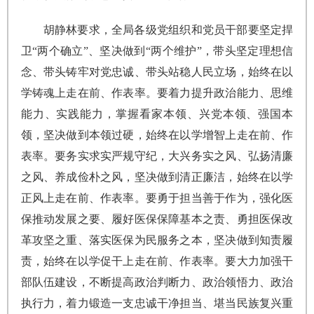
胡静林要求，全局各级党组织和党员干部要坚定捍
卫“两个确立”、坚决做到“两个维护”，带头坚定理想信
念、带头铸牢对党忠诚、带头站稳人民立场，始终在以
学铸魂上走在前、作表率。要着力提升政治能力、思维
能力、实践能力，掌握看家本领、兴党本领、强国本
领，坚决做到本领过硬，始终在以学增智上走在前、作
表率。要务实求实严规守纪，大兴务实之风、弘扬清廉
之风、养成俭朴之风，坚决做到清正廉洁，始终在以学
正风上走在前、作表率。要勇于担当善于作为，强化医
保推动发展之要、履好医保保障基本之责、勇担医保改
革攻坚之重、落实医保为民服务之本，坚决做到知责履
责，始终在以学促干上走在前、作表率。要大力加强干
部队伍建设，不断提高政治判断力、政治领悟力、政治
执行力，着力锻造一支忠诚干净担当、堪当民族复兴重