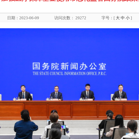
日期：2023-06-09
访问次数：
29272
字号：[
大
中
小
]