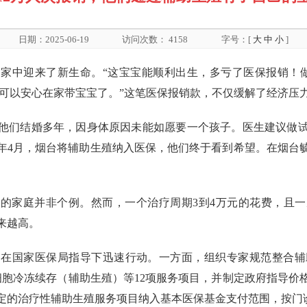
日期：2025-06-19
访问次数：
4158
字号：[
大
中
小
]
家中迎来了新生命。“这宝宝能顺利出生，多亏了医保报销！
贴，我可以安心在家带宝宝了。”这笔医保报销款，不仅缓解了经济
他们结婚多年，因身体原因未能如愿要一个孩子。医生建议做
4年4月，烟台将辅助生殖纳入医保，他们终于看到希望。在烟
的家庭并非个例。然而，一个治疗周期3到4万元的花费，且
来越高。
，在国家医保局指导下迅速行动。一方面，组织专家规范整合辅
细胞冷冻续存（辅助生殖）等12项服务项目，并制定政府指导
定的治疗性辅助生殖服务项目纳入基本医保基金支付范围，按门