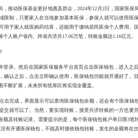
局，推动医保基金更好地惠及群众，2024年12月2日，国家医
域限制，只要家人在当地参加基本医保，参保人就可以使用医
可用于家人就医购药结算，还能用于缴纳居民医保个人费用。国
人账户省内、跨省共济共17.06万笔，转账金额达1.16亿元。
？
P并登录。然后在国家医保服务平台首页点击医保钱包，进入之
，确认之后，点击立即确认使用，医保钱包功能就开通好了。
围不断扩展，未来所有统筹区将实现全覆盖。
点击完成，界面显示可以查询医保钱包余额，还会有个医保钱包
提交就可以了。当然，要实现转账，接受共济转账的一方也要
额及转账记录。需要提示的是，每个医保钱包账户单日限3笔转
账人没有开通医保钱包，不能及时接收钱包转账，发生的金额将在