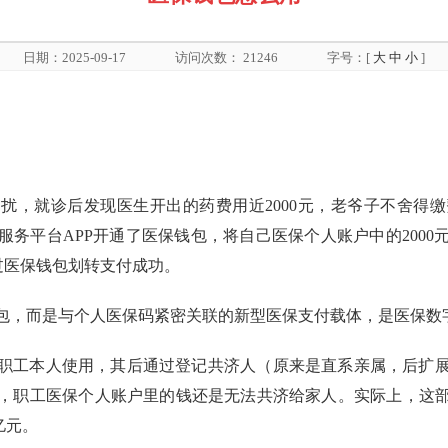
日期：2025-09-17
访问次数：
21246
字号：[
大
中
小
]
困扰，就诊后发现医生开出的药费用近2000元，老爷子不舍得
务平台APP开通了医保钱包，将自己医保个人账户中的200
通过医保钱包划转支付成功。
包，而是与个人医保码紧密关联的新型医保支付载体，是医保数
职工本人使用，其后通过登记共济人（原来是直系亲属，后扩
，职工医保个人账户里的钱还是无法共济给家人。实际上，这部分
亿元。