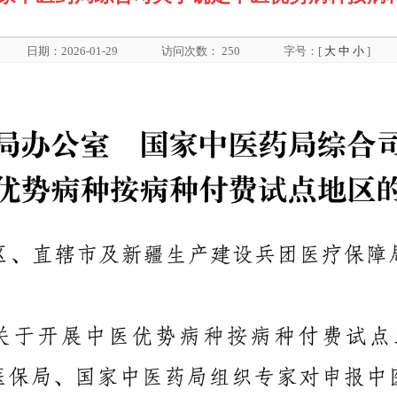
日期：2026-01-29
访问次数：
250
字号：[
大
中
小
]