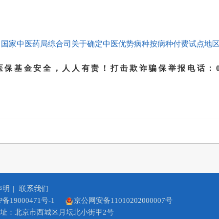
国家中医药局综合司关于确定中医优势病种按病种付费试点地区的通
安全，人人有责！打击欺诈骗保举报电话：010-890613
声明
|
联系我们
P备19000471号-1
京公网安备11010202000007号
址：北京市西城区月坛北小街甲2号