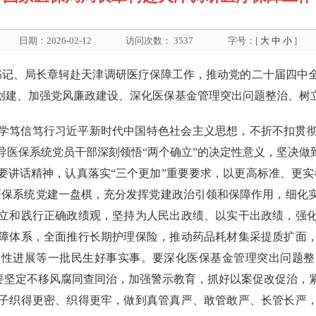
日期：2026-02-12
访问次数：
3537
字号：[
大
中
小
]
党组书记、局长章轲赴天津调研医疗保障工作，推动党的二十届四
牌创建、加强党风廉政建设、深化医保基金管理突出问题整治、树
学笃信笃行习近平新时代中国特色社会主义思想，不折不扣贯
医保系统党员干部深刻领悟“两个确立”的决定性意义，坚决做
要讲话精神，认真落实“三个更加”重要要求，以更高标准、更实
医保系统党建一盘棋，充分发挥党建政治引领和保障作用，细化
立和践行正确政绩观，坚持为人民出政绩、以实干出政绩，强
障体系，全面推行长期护理保险，推动药品耗材集采提质扩面
质性进展等一批民生好事实事。要深化医保基金管理突出问题整
。要坚定不移风腐同查同治，加强警示教育，抓好以案促改促治
子织得更密、织得更牢，做到真管真严、敢管敢严、长管长严