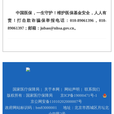
中国医保，一生守护！维护医保基金安全，人人有
责！打击欺诈骗保举报电话：010-89061396，010-
89061397；邮箱：jubao@nhsa.gov.cn。
国家医疗保障局
|
关于本网
|
网站声明
|
联系我们
版权所有：国家医疗保障局
京ICP备19000471号-1
京公网安备11010202000007号
政府网站标识码：bm83000001
地址：北京市西城区月坛北
小街甲2号