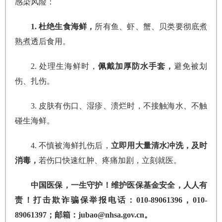
感染风险：
1. 杜绝生食海鲜，
所有鱼、虾、蟹、贝类要彻底煮
熟煮透后食用。
2. 处理生海鲜时，
佩戴加厚防水手套，
避免被划
伤、扎伤。
3. 皮肤有伤口、湿疹、溃烂时，不接触海水、不触
碰生海鲜。
4. 不慎被海鲜扎伤后，
立即用大量清水冲洗，及时
消毒，
若伤口快速红肿、疼痛加剧，立刻就医。
中国医保，一生守护！维护医保基金安全，人人有
责！打击欺诈骗保举报电话：010-89061396，010-
89061397；邮箱：jubao@nhsa.gov.cn。