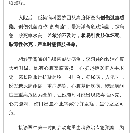
项治疗。
入院后，感染病科医护团队高度怀疑为
创伤弧菌感
染。
创伤弧菌俗称“食肉菌”，是海洋高危致病菌，起病
急、致死率极高，
若救治不及时，极易引发肢体坏死、
脓毒性休克，严重时需截肢保命。
相较于普通创伤弧菌感染病例，李阿姨的救治难度
大幅升级。她有心脏瓣膜置换、心脏起搏器植入手术
史，需长期服用抗凝药物，同时合并糖尿病，入院时已
诱发糖尿病酮症。重症感染、心脏基础疾病、糖尿病酮
症三重高危因素叠加，让她随时可能出现脓毒性休克、
心力衰竭、伤口出血不止等致命并发症，生命岌岌可
危。
接诊医生第一时间启动危重患者救治应急预案，为