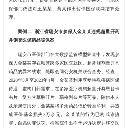
人民币1万元，责令其退赔全部医保基金损失。当地医
保部门依法对王某某、黄某作出暂停医保联网结算处
理。
案例二 浙江省瑞安市参保人金某某违规超量开药
并倒卖医保药品骗保案
瑞安市医保部门在大数据监管模型筛查中，发现参
保人金某某存在频繁跨多家医院就医、超常规剂量开具
药品的异常线索，随即会同公安机关联合查办。经查，
2020年5月至2023年4月，金某某利用享受特殊疾病医保
待遇，虚构用药需求，在多家医疗机构超量开具恩替卡
韦片、复方甘草酸苷片、瑞格列奈片等药品。除供本人
及亲属使用外，金某某将多余药品低价转卖牟利，共造
成医保基金损失3万余元。金某某的行为已构成诈骗
罪，自愿认罪认罚、检察院作出不予起诉决定并移交医