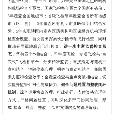
的监管格局。“十五五”期间，力争完成全国定点医药机
构现场检查全覆盖。国家飞检每年覆盖全国所有省份，
5年覆盖全国地级市；省级飞检每年覆盖全省所有地级
市（区、县）、5年覆盖所有县；市县医保部门结合实
际，5年实现辖区内定点医药机构和医保经办机构现场
检查全覆盖。首次提出探索长护险专项飞行检查，同时
推动开展军地联合飞行检查。
进一步丰富监督检查形
态，
坚持四个“相结合”，即年度飞检、专项飞检与“点
穴式”飞检相结合，分类精准监管；直接指定与随机抽
查相结合，消除侥幸心理；明察与暗访相结合，兼顾震
慑力度和检查效率；全覆盖检查与重点突破相结合，切
实提升监管针对性与威慑力。
健全问题处置与整改闭环
机制，
综合运用协议管理、行政处罚、支付资格管理等
方式，严格问题处置，同时深化多部门协同治理，形
成“检查—处置—整改—治理”贯通的监督管理链条。