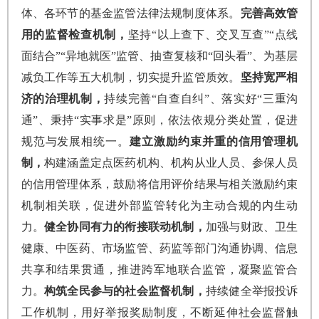
体、各环节的基金监管法律法规制度体系。
完善高效管
用的监督检查机制，
坚持“以上查下、交叉互查”“点线
面结合”“异地就医”监管、抽查复核和“回头看”、为基层
减负工作等五大机制，切实提升监管质效。
坚持宽严相
济的治理机制，
持续完善“自查自纠”、落实好“三重沟
通”、秉持“实事求是”原则，依法依规分类处置，促进
规范与发展相统一。
建立激励约束并重的信用管理机
制，
构建涵盖定点医药机构、机构从业人员、参保人员
的信用管理体系，鼓励将信用评价结果与相关激励约束
机制相关联，促进外部监管转化为主动合规的内生动
力。
健全协同有力的衔接联动机制，
加强与财政、卫生
健康、中医药、市场监管、药监等部门沟通协调、信息
共享和结果贯通，推进跨军地联合监管，凝聚监管合
力。
构筑全民参与的社会监督机制，
持续健全举报投诉
工作机制，用好举报奖励制度，不断延伸社会监督触