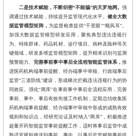
二是技术赋能，不断织密“不能骗”的天罗地网。
强
调通过技术赋能，持续提升监管现代化水平。
健全大数
据监管模型矩阵，
为监督检查提供“千里眼”“顺风耳”。
加强大数据监管模型研发应用，聚焦典型违法违规行
为、特殊群体、药品耗材、诊疗项目、病种及险种等关
键领域，研发多维监管模型矩阵，提升精准识别与监测
预警能力。
完善事前事中事后全流程智能监管体系，
推
进医药机构端事前提醒、经办端事中审核、行政端事后
监管“三道防线”建设，形成梯次拦截违法违规行为的协
同效应。强化“两库”在事前事中事后全流程应用，完善
事前、事中、事后有效衔接工作机制，定期总结收集医
药机构端事前提醒、经办端事中审核中形成的成熟有效
规则和知识点，经研究论证及时纳入“两库”，积极推进
超量开药智能监管事前提醒工作，适时将事后监管中成
熟适宜规则推送到事前、事中，以事后监管赋能事前提