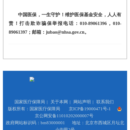
中国医保，一生守护！维护医保基金安全，人人有
责！打击欺诈骗保举报电话：010-89061396，010-
89061397；邮箱：jubao@nhsa.gov.cn。
国家医疗保障局
|
关于本网
|
网站声明
|
联系我们
版权所有：国家医疗保障局
京ICP备19000471号-1
京公网安备11010202000007号
政府网站标识码：bm83000001
地址：北京市西城区月坛北
小街甲2号