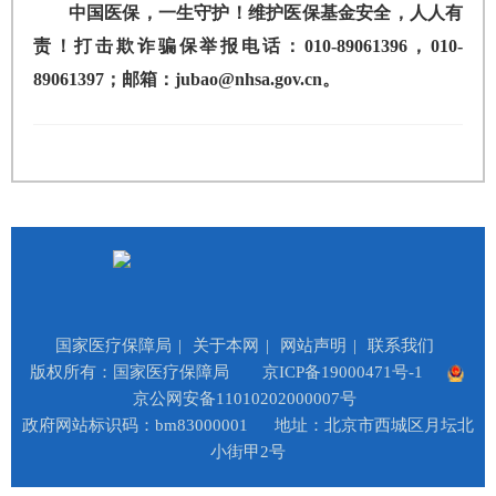
中国医保，一生守护！维护医保基金安全，人人有
责！打击欺诈骗保举报电话：010-89061396，010-
89061397；邮箱：jubao@nhsa.gov.cn。
国家医疗保障局
|
关于本网
|
网站声明
|
联系我们
版权所有：国家医疗保障局
京ICP备19000471号-1
京公网安备11010202000007号
政府网站标识码：bm83000001
地址：北京市西城区月坛北
小街甲2号