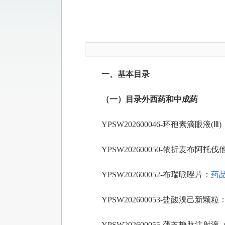
一、基本目录
（一）目录外西药和中成药
YPSW202600046-环孢素滴眼液(Ⅲ)
YPSW202600050-依折麦布阿托伐
YPSW202600052-布瑞哌唑片：
药品
YPSW202600053-盐酸溴己新颗粒
YPSW202600055-薄芝糖肽注