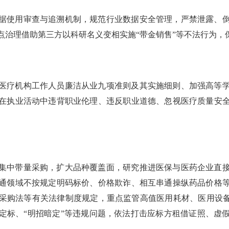
据使用审查与追溯机制，规范行业数据安全管理，严禁泄露、
点治理借助第三方以科研名义变相实施“带金销售”等不法行为，
医疗机构工作人员廉洁从业九项准则及其实施细则、加强高等
在执业活动中违背职业伦理、违反职业道德、忽视医疗质量安
集中带量采购，扩大品种覆盖面，研究推进医保与医药企业直
通领域不按规定明码标价、价格欺诈、相互串通操纵药品价格
采购法等有关法律制度规定，重点监管高值医用耗材、医用设备
定标、“明招暗定”等违规问题，依法打击应标方租借证照、虚