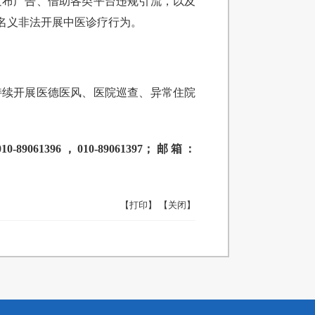
发布广告、借助各类平台违规引流，以及
名义非法开展中医诊疗行为。
持续开展医德医风、医院巡查、异常住院
96，010-89061397；邮箱：
【打印】
【关闭】