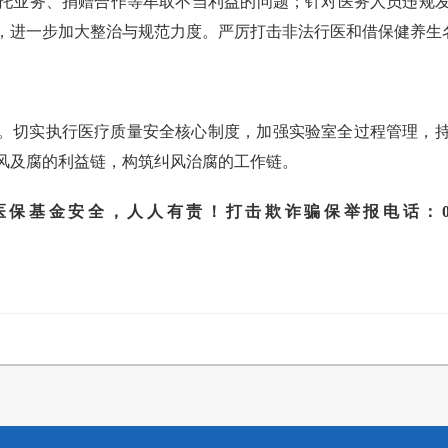
托业务、捐赠合作等牟取不当利益的问题；针对医务人员违规
，进一步加大整治与规范力度。严厉打击非法行医和借保健养生
。切实执行医疗质量安全核心制度，加强实验室全过程管理，
风及腐的利益链，构筑纠风治腐的工作链。
安全，人人有责！打击欺诈骗保举报电话：010-890613