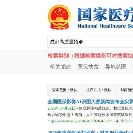
检索类别（根据检索类别可对搜索结
机关党建
医保扶贫
异地就医
查询范围：
默认
排序方式：
默认
时间范
全国医保影像AI识图大赛新闻发布会实
2026年04月02日 -
建成标注精准规范、数据量级充
致以诚挚谢意！当前，人工智能技术加速突破迭代
http://www.nhsa.gov.cn/art/2026/4/2/art_14_20099.
2025年度医保谈判收官：对真创新表达“