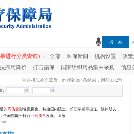
果进行分类查询）:
全部
医保新闻
机构设置
政策
抗癌药降价
打击骗保
国家组织药品集中采购
信息
合并相似的文章后，约找到
894
条结果，用时0.02秒
围：
-
录
足的
高
质
量
影像数据集。特邀国内院士、长江学者等担任、媒体朋友，
，全面赋能千行百业
高
质
量
发展。国家...
html
真支持”