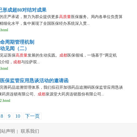
已形成超80对结对成果
”的庄严承诺，努力为群众提供更多
高
质
量
医保服务。局内各单位负责算
细化水平，集中展现了全国医保经办系统深入贯...
.html
生命周期管理机制
活动见闻（二）
见证医保
高
质
量
发展的生动实践。
成
都
医保领域，一场基于“两定机
据介绍，
成
都
与拉萨双...
.html
医保监管应用恳谈活动的邀请函
完善药品追溯管理体系，我们拟召开加强药品追溯码医保监管应用恳谈
健康药房连锁有限公司、
成
都
泉源堂大药房连锁股份有限公司...
2.html
8
9
10
下一页
网站声明
|
联系我们