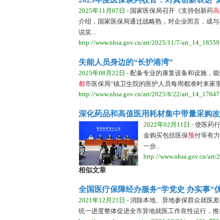
2025年11月07日 -
国家医保局召开《支持创新药
高
介绍，国家医保局通过战略熟，对企业而言，成与
说笑...
http://www.nhsa.gov.cn/art/2025/11/7/art_14_18559
失能人员身边的“长护港湾”
2025年08月22日 -
配备专业的康复设备和设施，能
都
市医保局“镇卫生院的医护人员每周都准时来家里
http://www.nhsa.gov.cn/art/2025/8/22/art_14_17647
深化药品和高值医用耗材集中带量采购改
2022年02月11日 -
使医药
金购买包括医保
预
付等有力
一步...
http://www.nhsa.gov.cn/art
相似文章
全国医疗保障经办服务“学党史 办实事”优
2021年12月21日 -
消除本地、异地参保群众就医差
统一进度整体促进全市异地就医工作良性运行，推