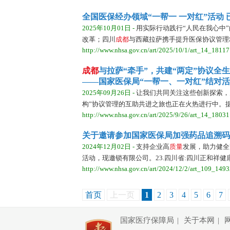
全国医保经办领域“一帮一 一对红”活动 
2025年10月01日 -
用实际行动践行“人民在我心中
改革；四川
成
都
与西藏拉萨携手提升医保协议管理精
http://www.nhsa.gov.cn/art/2025/10/1/art_14_18117
成
都
与拉萨“牵手”，共建“两定”协议全
——国家医保局“一帮一、一对红”结对
2025年09月26日 -
让我们共同关注这些创新探索，
构”协议管理的互助共进之旅也正在火热进行中。
http://www.nhsa.gov.cn/art/2025/9/26/art_14_18031
关于邀请参加国家医保局加强药品追溯码
2024年12月02日 -
支持企业高
质
量
发展，助力健全
活动，现邀锁有限公司。23.四川省:四川正和祥
http://www.nhsa.gov.cn/art/2024/12/2/art_109_1493
首页
上一页
1
2
3
4
5
6
7
国家医疗保障局
|
关于本网
|