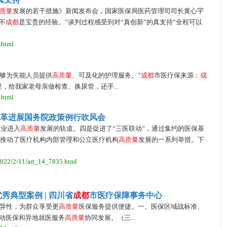
质
量
发展的若干措施》新闻发布会，国家医保局医药管理司司长黄心宇
不
成
都
是宝贵的经验。”谈判过程感受到对“真创新”的真支持“全程可以
.html
够为失能人员提供
高
质
量
、可及化的护理服务。”
成
都
市医疗保来源：
成
，给我家老母亲做检查、换尿管，还手...
.html
革进展国务院政策例行吹风会
行业进入
高
质
量
发展的轨道。四是促进了“三医联动”，通过集约的医保基
推动了医疗机构内部管理和公立医疗机构
高
质
量
发展的一系列举措。下
/2022/2/11/art_14_7835.html
秀典型案例 | 四川省
成
都
市医疗保障事务中心
异性，为群众享受更
高
质
量
医保服务提供便捷。一、医保区域战标准、
动医保和异地就医服务
高
质
量
协同发展。（三...