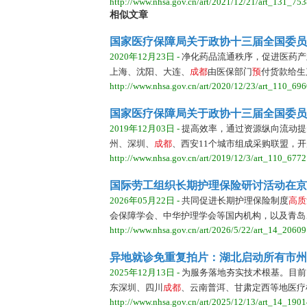
http://www.nhsa.gov.cn/art/2021/12/21/art_131_753
相似文章
国家医疗保障局关于政协十三届全国委员会
2020年12月23日 -
净化药品流通秩序，促进医药产
上海、沈阳、大连、
成
都
由医保部门
预
付货款给生
http://www.nhsa.gov.cn/art/2020/12/23/art_110_696
国家医疗保障局关于政协十三届全国委员会
2019年12月03日 -
提高效率，通过资源纵向流动提
州、深圳、
成
都
、西安11个城市组成采购联盟，开展
http://www.nhsa.gov.cn/art/2019/12/3/art_110_6772
国际劳工组织长期护理保险研讨活动在京
2026年05月22日 -
共同促进长期护理保险制度
高
质
会保障学会、中华护理学会等国内机构，以及青岛
http://www.nhsa.gov.cn/art/2026/5/22/art_14_20609
异地就诊免重复拍片：湖北启动所有市州
2025年12月13日 -
为服务落地夯实技术根基。目前
东深圳、四川
成
都
、云南普洱、甘肃定西等地医疗机
http://www.nhsa.gov.cn/art/2025/12/13/art_14_1901