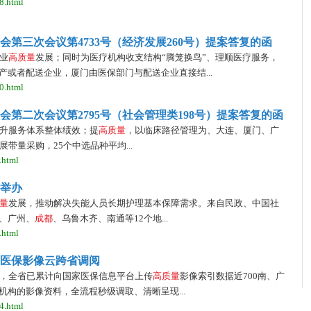
8.html
第三次会议第4733号（经济发展260号）提案答复的函
业
高
质
量
发展；同时为医疗机构收支结构“腾笼换鸟”、理顺医疗服务，
产或者配送企业，厦门由医保部门与配送企业直接结...
0.html
第二次会议第2795号（社会管理类198号）提案答复的函
升服务体系整体绩效；提
高
质
量
，以临床路径管理为、大连、厦门、广
带量采购，25个中选品种平均...
.html
举办
量
发展，推动解决失能人员长期护理基本保障需求。来自民政、中国社
、广州、
成
都
、乌鲁木齐、南通等12个地...
.html
医保影像云跨省调阅
，全省已累计向国家医保信息平台上传
高
质
量
影像索引数据近700南、广
构的影像资料，全流程秒级调取、清晰呈现...
4.html