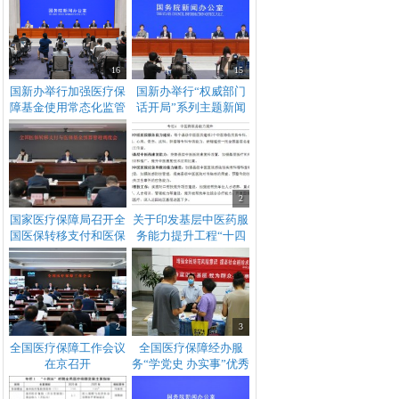
会
16
15
国新办举行加强医疗保
国新办举行“权威部门
障基金使用常态化监管
话开局”系列主题新闻
国务院政策例行吹风会
发布会介绍“贯彻落实
党的二十大重大决策部
署 着力推动医保高质
量发展”有关情况
2
国家医疗保障局召开全
关于印发基层中医药服
国医保转移支付和医保
务能力提升工程“十四
基金预算管理调度会
五”行动计划的通知
2
3
全国医疗保障工作会议
全国医疗保障经办服
在京召开
务“学党史 办实事”优秀
典型案例 | 天津市医疗
保障基金管理中心