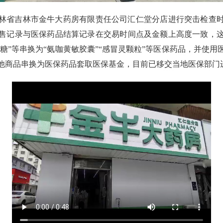
林省吉林市金牛大药房有限责任公司汇仁堂分店进行突击检查时，
售记录与医保药品结算记录在交易时间点及金额上高度一致，
海糖”等串换为“氨咖黄敏胶囊”“感冒灵颗粒”等医保药品，并使
他商品串换为医保药品套取医保基金，目前已移交当地医保部门