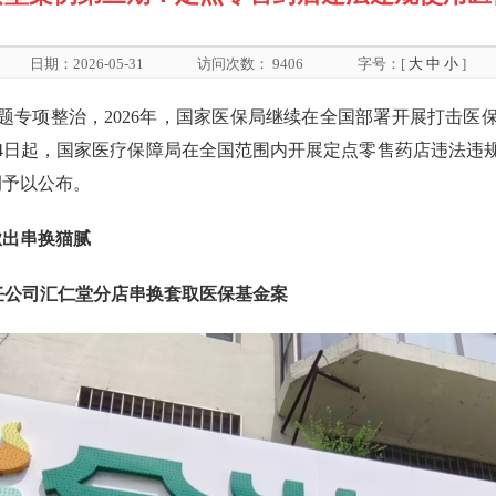
日期：2026-05-31
访问次数：
9406
字号：[
大
中
小
]
题专项整治，2026年，国家医保局继续在全国部署开展打击医
月14日起，国家医疗保障局在全国范围内开展定点零售药店违法
例予以公布。
揪出串换猫腻
任公司汇仁堂分店串换套取医保基金案