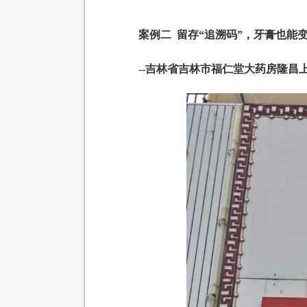
案例二 留存“追溯码”，牙膏也能变
--吉林省吉林市福仁堂大药房隆昌