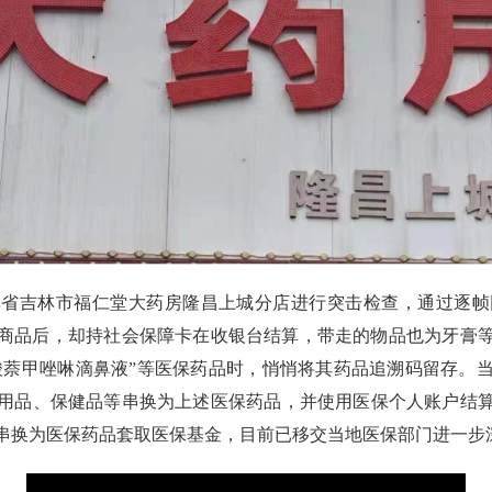
林省吉林市福仁堂大药房隆昌上城分店进行突击检查，通过逐帧
商品后，却持社会保障卡在收银台结算，带走的物品也为牙膏
盐酸萘甲唑啉滴鼻液”等医保药品时，悄悄将其药品追溯码留存。
用品、保健品等串换为上述医保药品，并使用医保个人账户结
串换为医保药品套取医保基金，目前已移交当地医保部门进一步