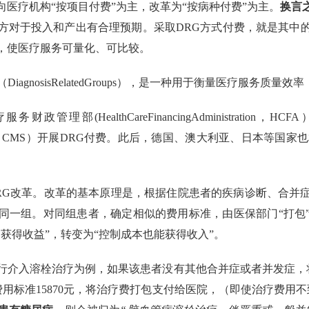
医疗机构“按项目付费”为主，改革为“按病种付费”为主。
换言
方对于投入和产出有合理预期。采取DRG方式付费，就是其中
，使医疗服务可量化、可比较。
iagnosisRelatedGroups），是一种用于衡量医疗服务
政管理部(HealthCareFinancingAdministrati
icaidServices，CMS）开展DRG付费。此后，德国、澳大利亚、
RG改革。改革的基本原理是，根据住院患者的疾病诊断、合并
同一组。对同组患者，确定相似的费用标准，由医保部门“打包
获得收益”，转变为“控制成本也能获得收入”。
行介入溶栓治疗为例，如果该患者没有其他合并症或者并发症，
用标准15870元，将治疗费打包支付给医院，（即使治疗费用不到