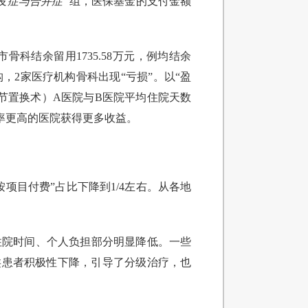
发症与合并症”
组，医保基金的支付金额
科结余留用1735.58万元，例均结余
构，2家医疗机构骨科出现“亏损”。以“盈
踝关节置换术）A医院与B医院平均住院天数
用效率更高的医院获得更多收益。
按项目付费”占比下降到1/4左右。从各地
、住院时间、个人负担部分明显降低。一些
类患者积极性下降，引导了分级治疗，也