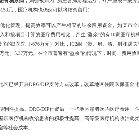
患有糖尿病，
则会被归为
“脑血管病溶栓治疗，伴严重或一般并
23153元，医疗机构也仍然可以将结余留用）。
优化管理、提高效率可以产生相应的结余留用资金。如某市全市骨
的收入和按项目计算的医疗费用相比，产生“盈余”的有10家医疗机
”最多的B医院（-676万元）对比，IC2组（髋、肩、膝、肘和
75万元、5.37万元。在全市普遍有“盈余”的情况下，时间、费
地区已经开展DRG/DIP支付方式改革，改革地区住院医保基金“
便利性提高。DRG/DIP付费后，一些地区患者次均医疗费用
，基层医疗机构收治患者的积极性提高，高等级医疗机构收治此
宿等社会成本。