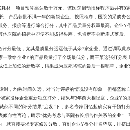
X耗材，项目预算高达数千万元。该医院启动招标程序后共有8
长、产品获批不满一年的新锐企业。按照程序，医院的采购办
服务、报价等进行综合打分，其中产品质量分权重最高。企业Y
其他医院的招标中即便不能拔得头筹，也肯定不会断崖式落后。
合评分最低，尤其是质量分远远低于其余7家企业。通过调取此
家一致给企业Y的产品质量打了全场最低分，而王某这张打分表
成低上加低的新数字，结果成为压死骆驼的最后一根稻草，企业Y
话时，均称时间久远，对当时评标的情况没有印象，但都坚称
的8家投标企业重新独立打分，结果与3年前大相径庭，企业Y的
截然不同的评分结果“启发”下，多名专家回忆起确实有干预打
表倾向性言论，暗示“优先考虑与医院有长期合作关系的企业”，
的，就直接要求专家修改分数，直到企业Y得分排名垫底，排挤