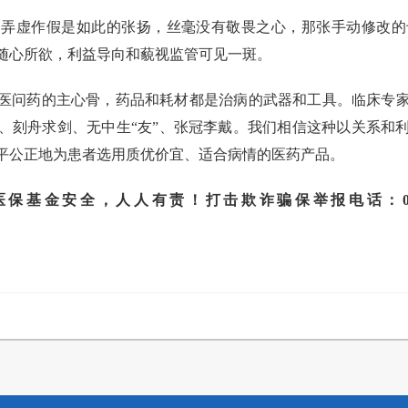
的弄虚作假是如此的张扬，丝毫没有敬畏之心，那张手动修改的
随心所欲，利益导向和藐视监管可见一斑。
医问药的主心骨，药品和耗材都是治病的武器和工具。临床专
、刻舟求剑、无中生“友”、张冠李戴。我们相信这种以关系和
平公正地为患者选用质优价宜、适合病情的医药产品。
安全，人人有责！打击欺诈骗保举报电话：010-890613