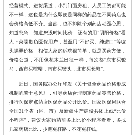
经营模式、进货渠道，小到门面房租、人员工资都可能
不一样，这也是为什么即便是同样的药品在不同药店也
会价格高低不齐。当然，也不排除个别药店动歪心思，
知道您急，知道您没时间比价，还有的用“阴阳价格”看
人下菜碟欺负医保用户，甚至用“不好买、纯进口”等噱
头操弄价格。相信大家的诉求很简单，就是买药方便，
价格公道，不用像花木兰出征一样，每次都“东市买骏
马，西市买鞍鞯，南市买辔头，北市买长鞭”。
近日，国务院办公厅印发《关于健全药品价格形成
机制的若干意见》，引导药店合理制定药品零售价格，
推行医保定点药店医保药品公开比价。国家医保局联合
全国31个省（区、市）及新疆生产建设兵团上线“比价
小程序”，建议大家购药前多上比价小程序看看，多找
几家药店比比，少跑冤枉路，不花冤枉钱。