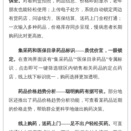
俱全。
对着药盒拍照，药品信息、价格即刻显示，老年
朋友也能轻松使用；上传电子处方，系统自动锁定周边
有货药店，问诊续方、医保结算、送药上门全程打通；
一次输入多种药品，价格库存同步呈现，慢病患者长期
购药比对更高效。
集采药和医保目录药品标识——质优价宜，一眼锁
定。
在查询界面设有“集采药品”“医保目录药品”专属标
识，点击即可一键筛选辖区内销售相关药品的定点药
店，线上线下标识统一，购药选择更加透明。
药品价格趋势分析——聪明购药有据可依。
部分地
区还推出了药品价格趋势分析功能，可查看某药品近期
的价格走势，帮助群众更科学地做出购药决策。
线上购药，送药上门——足不出户轻松买药。
可直