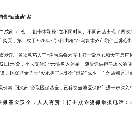
售“回流药”案
成药（2盒）“祖卡木颗粒”在不同时间、不同药店出现了两次结算记
购买，第二次于2026年3月3日由程*在乌鲁木齐市颐仁堂养心
发现，首次购药人王*俊为乌鲁木齐市颐仁堂养心和大药房店长。
1.1元/盒，个人支付6.4元/盒购入药品。随后凭借担任店长的
元/盒。医保基金为王*俊承担了大部分“进货”成本，而药店却通
嫌倒卖“回流药”套取医保基金，已移交当地医保部门进一步深入
安全，人人有责！打击欺诈骗保举报电话：010-890613