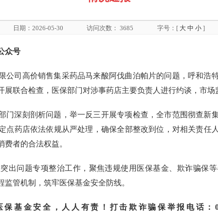
日期：2026-05-30
访问次数：
3685
字号：[
大
中
小
]
公众号
限公司高价销售集采药品马来酸阿伐曲泊帕片的问题，呼和浩
开展联合检查，医保部门对涉事药店主要负责人进行约谈，市场
部门深刻剖析问题，举一反三开展专项检查，全市范围彻查新
定点药店依法依规从严处理，确保全部整改到位，对相关责任
消费者的合法权益。
理突出问题专项整治工作，聚焦违规使用医保基金、欺诈骗保等
程监管机制，筑牢医保基金安全防线。
安全，人人有责！打击欺诈骗保举报电话：010-890613