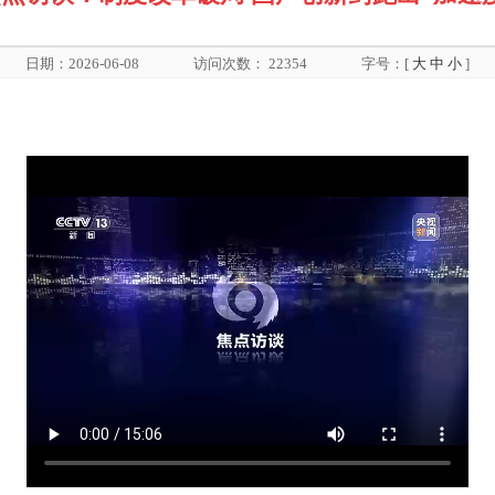
日期：2026-06-08
访问次数：
22354
字号：[
大
中
小
]