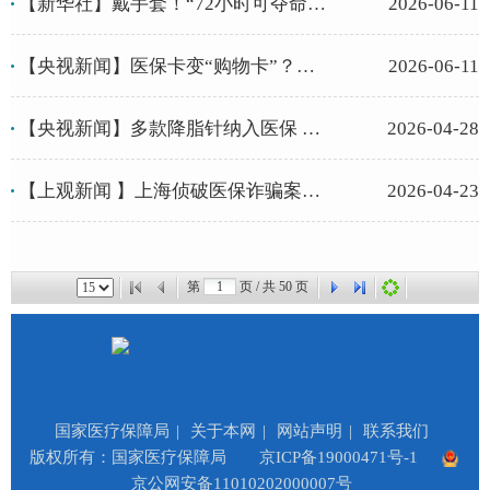
【新华社】戴手套！“72小时可夺命”，又有人中招了
2026-06-11
【央视新闻】医保卡变“购物卡”？揭秘药店串换药品的“两本账”
2026-06-11
【央视新闻】多款降脂针纳入医保 哪些人适合使用？专家解答
2026-04-28
【上观新闻 】上海侦破医保诈骗案60余起：“回流药”“空刷套现”涉嫌...
2026-04-23
第
页 / 共
50
页
国家医疗保障局
|
关于本网
|
网站声明
|
联系我们
版权所有：国家医疗保障局
京ICP备19000471号-1
京公网安备11010202000007号